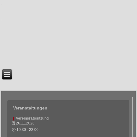
Veranstaltungen
❚
Vereinsratssitzung
🗒
26.11.2026
🕓
19:30
-
22:00