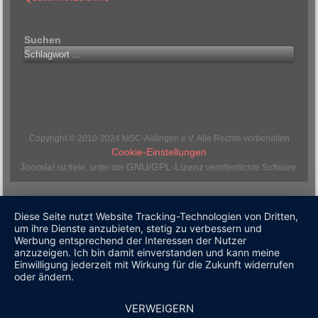
Suchen
Copyright © 2010-2024 MSC-Aldingen e.V. Alle Rechte vorbehalten
Cookie-Einstellungen
Joomla!
GNU/GPL-Lizenz
ist freie, unter der
veröffentlichte Software.
Diese Seite nutzt Website Tracking-Technologien von Dritten,
um ihre Dienste anzubieten, stetig zu verbessern und
Werbung entsprechend der Interessen der Nutzer
anzuzeigen. Ich bin damit einverstanden und kann meine
Einwilligung jederzeit mit Wirkung für die Zukunft widerrufen
oder ändern.
VERWEIGERN