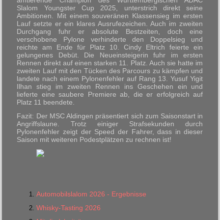
amtierende Champion des Württembergischen ADAC
Slalom Youngster Cup 2025, unterstrich direkt seine
Ambitionen. Mit einem souveränen Klassensieg im ersten
Lauf setzte er ein klares Ausrufezeichen. Auch im zweiten
Durchgang fuhr er absolute Bestzeiten, doch eine
verschobene Pylone verhinderte den Doppelsieg und
reichte am Ende für Platz 10. Cindy Eltrich feierte ein
gelungenes Debüt. Die Neueinsteigerin fuhr im ersten
Rennen direkt auf einen starken 11. Platz. Auch sie hatte im
zweiten Lauf mit den Tücken des Parcours zu kämpfen und
landete nach einem Pylonenfehler auf Rang 13. Yusuf Yigit
Ilhan stieg im zweiten Rennen ins Geschehen ein und
lieferte eine saubere Premiere ab, die er erfolgreich auf
Platz 11 beendete.
Fazit: Der MSC Aldingen präsentiert sich zum Saisonstart in
Angriffslaune. Trotz einiger Strafsekunden durch
Pylonenfehler zeigt der Speed der Fahrer, dass in dieser
Saison mit weiteren Podestplätzen zu rechnen ist!
Automobilslalom 2026 - Ergebnisse
Whisky-Tasting 2026