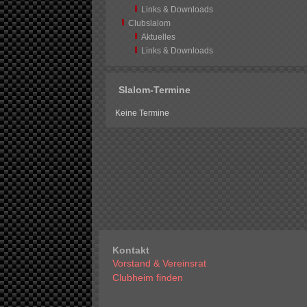
Links & Downloads
Clubslalom
Aktuelles
Links & Downloads
Slalom-Termine
Keine Termine
Kontakt
Vorstand & Vereinsrat
Clubheim finden