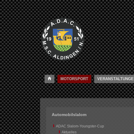
MOTORSPORT
VERANSTALTUNGE
Automobilslalom
ADAC Slalom-Youngster-Cup
Aktuelles