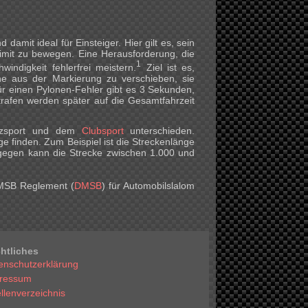
damit ideal für Einsteiger. Hier gilt es, sein
mit zu bewegen. Eine Herausforderung, die
1
indigkeit fehlerfrei meistern.
Ziel ist es,
ne aus der Markierung zu verschieben, sie
ür einen Pylonen-Fehler gibt es 3 Sekunden,
trafen werden später auf die Gesamtfahrzeit
nzsport und dem
Clubsport
unterschieden.
e finden. Zum Beispiel ist die Streckenlänge
gegen kann die Strecke zwischen 1.000 und
DMSB Reglement (
DMSB
) für Automobilslalom
htliches
enschutzerklärung
ressum
llenverzeichnis