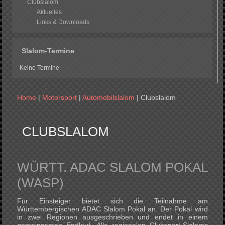
Clubslalom
Aktuelles
Links & Downloads
Slalom-Termine
Keine Termine
Home
|
Motorsport
|
Automobilslalom
|
Clubslalom
CLUBSLALOM
WÜRTT. ADAC SLALOM POKAL
(WASP)
Für Einsteiger bietet sich die Teilnahme am
Württembergischen ADAC Slalom Pokal an. Der Pokal wird
in zwei Regionen ausgeschrieben und endet in einem
gemeinsamen Endlauf. Alle regionalen Clubsport-Slaloms