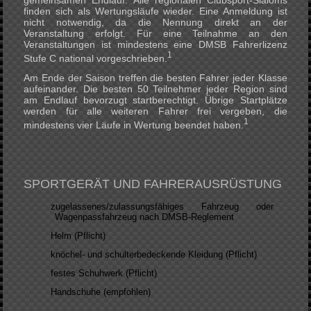
finden sich als Wertungsläufe wieder. Eine Anmeldung ist
nicht notwendig, da die Nennung direkt an der
Veranstaltung erfolgt. Für eine Teilnahme an den
Veranstaltungen ist mindestens eine DMSB Fahrerlizenz
1
Stufe C national vorgeschrieben.
Am Ende der Saison treffen die besten Fahrer jeder Klasse
aufeinander. Die besten 50 Teilnehmer jeder Region sind
am Endlauf bevorzugt startberechtigt. Übrige Startplätze
werden für alle weiteren Fahrer frei vergeben, die
1
mindestens vier Läufe in Wertung beendet haben.
SPORTGERÄT UND FAHRERAUSRÜSTUNG
zugelassenes/zulassungsfähiges Fahrzeug oder
Wagenpassfahrzeug nach DMSB-Reglement
Helm (Pflicht)
knöchel- und schulterbedeckende Kleidung (Pflicht)
festes Schuhwerk (Pflicht)
Handschuhe (empfohlen)