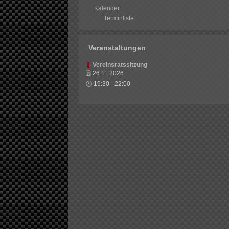
Kalender
Terminliste
Veranstaltungen
❚
Vereinsratssitzung
🗒
26.11.2026
🕓
19:30
-
22:00