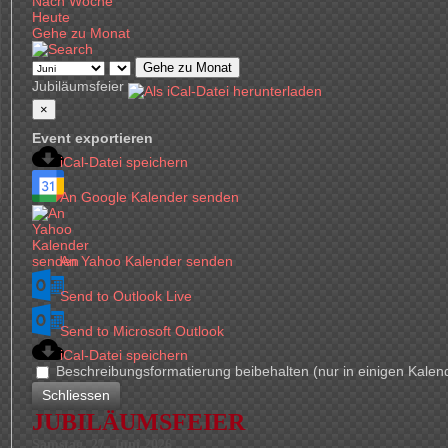
Nach Woche
Heute
Gehe zu Monat
Gehe zu Monat
Jubiläumsfeier
×
Event exportieren
iCal-Datei speichern
An Google Kalender senden
An Yahoo Kalender senden
Send to Outlook Live
Send to Microsoft Outlook
iCal-Datei speichern
Beschreibungsformatierung beibehalten (nur in einigen Kalen
Schliessen
JUBILÄUMSFEIER
Samstag, 27. Juni 2026