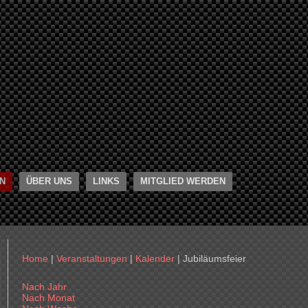
N
ÜBER UNS
LINKS
MITGLIED WERDEN
Home
|
Veranstaltungen
|
Kalender
|
Jubiläumsfeier
Nach Jahr
Nach Monat